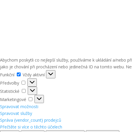
Abychom poskytli co nejlepší služby, používáme k ukládání a/nebo p
jako je chování při procházení nebo jedinečná ID na tomto webu. Nes
Funkční
Funkční
Vždy aktivní
Předvolby
Předvolby
Statistické
Statistické
Marketingové
Marketingové
Spravovat možnosti
Spravovat služby
Správa {vendor_count} prodejců
Přečtěte si více o těchto účelech