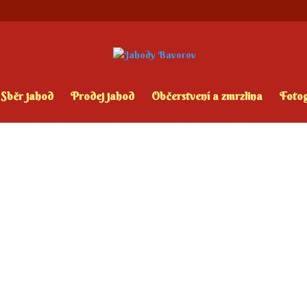
Sběr jahod
Prodej jahod
Občerstvení a zmrzlina
Fotog