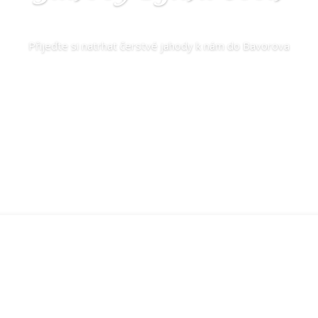
Přijeďte si natrhat čerstvé jahody k nám do Bavorova
Kupte si