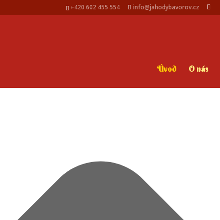
Spravovat Souhlas s cookies
+420 602 455 554
info@jahodybavorov.cz
Úvod
O nás