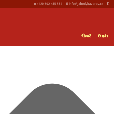
Spravovat Souhlas s cookies
+420 602 455 554
info@jahodybavorov.cz
Úvod
O nás