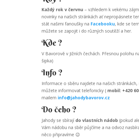
Každý rok v červnu
– vzhledem k vekému záj
novinky na našich stránkách ať nepropásnete te
stát našimi fanoušky na
Facebooku
, kde se ter
můžete se zapojit i do různých soutěží a her.
Kde ?
V Bavorově v Jižních čechách. Přesnou polohu 
šipka)
Info ?
Informace o sběru najdete na našich stránkách,
můžete informovat telefonicky (
mobil: +420 60
mailem
info@jahodybavorov.cz
Do čeho ?
Jahody se sbírají
do vlastních nádob
(pokud ale
Vám nádobu na sběr půjčíme a na odvoz nasbíra
něco připravíme 😉