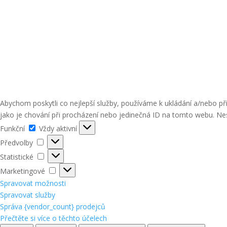
Abychom poskytli co nejlepší služby, používáme k ukládání a/nebo p
jako je chování při procházení nebo jedinečná ID na tomto webu. Nes
Funkční
Funkční
Vždy aktivní
Předvolby
Předvolby
Statistické
Statistické
Marketingové
Marketingové
Spravovat možnosti
Spravovat služby
Správa {vendor_count} prodejců
Přečtěte si více o těchto účelech