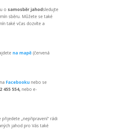
mu o
samosběr jahod
sledujte
rmín sběru. Můžete se také
mín také včas dozvíte a
najdete
na mapě
(červená
 na
Facebooku
nebo se
2 455 554,
nebo e-
 přijedete „nepřipravení“ rádi
ných jahod pro Vás také