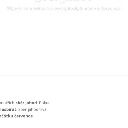
Přijeďte si natrhat čerstvé jahody k nám do Bavorova
lantážích
sběr jahod
. Pokud
nasbírat
. Sběr jahod trvá
ačátku července
.