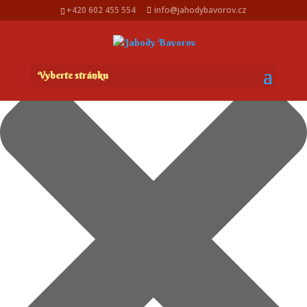
Spravovat Souhlas s cookies
+420 602 455 554
info@jahodybavorov.cz
Vyberte stránku