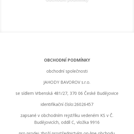
OBCHODNÍ PODMÍNKY
obchodní společnosti
JAHODY BAVOROV s.r.o.
se sídlem Vrbenská 481/27, 370 06 České Budějovice
identifikační číslo:26026457
zapsané v obchodním rejstříku vedeném KS v Č.
Budějovicích, oddíl C, vložka 9916
pro prodej zboží prostřednictvím on-line obchodu