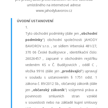
umístěného na internetové adrese
www.jahodybavorov.cz
ÚVODNÍ USTANOVENÍ
Tyto obchodní podmínky (dále jen „
obchodní
podmínky
“) obchodní společnosti JAHODY
BAVOROV s.r.o. , se sídlem Vrbenská 481/27,
370 06 České Budějovice , identifikační číslo:
26026457 , zapsané v obchodním rejstříku
vedeném KS v Č. Budějovicích , oddíl C ,
vložka 9916 (dále jen „
prodávající
“) upravují
v souladu s ustanovením § 1751 odst. 1
zákona č. 89/2012 Sb., občanský zákoník (dále
jen „
občanský zákoník
“) vzájemná práva a
povinnosti smluvních stran vzniklé
v souvislosti nebo na základě kupní smlouvy