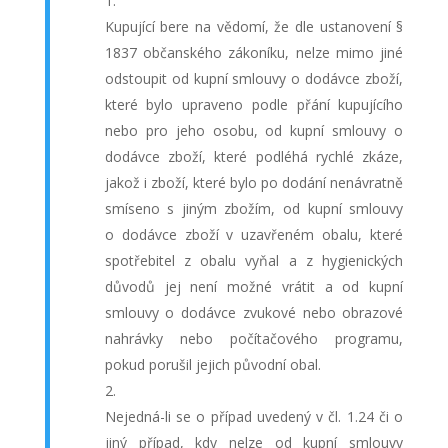
Kupující bere na vědomí, že dle ustanovení §
1837 občanského zákoníku, nelze mimo jiné
odstoupit od kupní smlouvy o dodávce zboží,
které bylo upraveno podle přání kupujícího
nebo pro jeho osobu, od kupní smlouvy o
dodávce zboží, které podléhá rychlé zkáze,
jakož i zboží, které bylo po dodání nenávratně
smíseno s jiným zbožím, od kupní smlouvy
o dodávce zboží v uzavřeném obalu, které
spotřebitel z obalu vyňal a z hygienických
důvodů jej není možné vrátit a od kupní
smlouvy o dodávce zvukové nebo obrazové
nahrávky nebo počítačového programu,
pokud porušil jejich původní obal.
Nejedná-li se o případ uvedený v čl. 1.24 či o
jiný případ, kdy nelze od kupní smlouvy